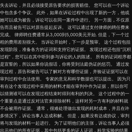
失去诉讼，并且必须接受原告要求的损害赔偿。 您可以在一个诉讼
中包含多个争议。 此外，如果在诉讼过程中出现了新的一方，他或
她可以成为被告，诉讼可以在同一案件中进行。 另一方面，不仅原
告而且被告可以对原告提起反诉。 这可以通过支付律师的聘任费来
完成。 律师聘任费通常从3,000到5,000美元开始. 但是，下一个过
程的费用差别很大。 当诉讼开始时，下一步是预审。 这个过程包括
发现阶段，准备各方的证词和支持它的证据。 发现过程还包括”沉积
过程”，您可以在其中听到参与诉讼的人的陈述。 所有的证词程序都
是宣誓的，所以如果你说假话，你将受到法庭伪证的惩罚。 通过发
现过程，原告和被告可以了解对方有哪些证据，并验证证据可以在
审判过程中合法使用。 专家的意见和科学数据也可以提出。 因为只
有在这个发现过程中采用的材料才能在审判中作为证据，所以你可
以猜测谁可以在发现过程结束时得到有利的判决。 这个过程中的一
个重要点是通过反对法官来排除材料，这样对另一方有利的材料就
不会被用作证据。 通常，很难处理做出发现的耗时成本，并且在许
多情况下，诉讼当事人达成和解。 但是，如果没有达成协议，审判
将与发现的材料一起进行。 为了证明他们的主张，诉讼当事人必须
出示他们的所有证据，其中包括更多的证人证词，科学实验的结果