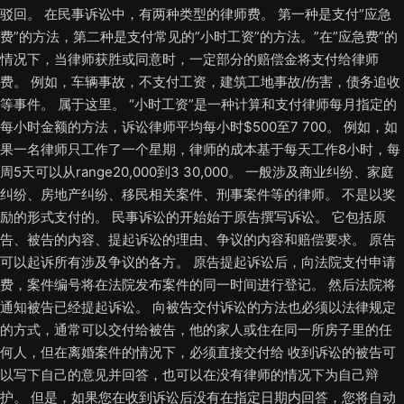
驳回。 在民事诉讼中，有两种类型的律师费。 第一种是支付”应急
费”的方法，第二种是支付常见的”小时工资”的方法。”在”应急费”的
情况下，当律师获胜或同意时，一定部分的赔偿金将支付给律师
费。 例如，车辆事故，不支付工资，建筑工地事故/伤害，债务追收
等事件。 属于这里。 “小时工资”是一种计算和支付律师每月指定的
每小时金额的方法，诉讼律师平均每小时$500至7 700。 例如，如
果一名律师只工作了一个星期，律师的成本基于每天工作8小时，每
周5天可以从range20,000到3 30,000。 一般涉及商业纠纷、家庭
纠纷、房地产纠纷、移民相关案件、刑事案件等的律师。 不是以奖
励的形式支付的。 民事诉讼的开始始于原告撰写诉讼。 它包括原
告、被告的内容、提起诉讼的理由、争议的内容和赔偿要求。 原告
可以起诉所有涉及争议的各方。 原告提起诉讼后，向法院支付申请
费，案件编号将在法院发布案件的同一时间进行登记。 然后法院将
通知被告已经提起诉讼。 向被告交付诉讼的方法也必须以法律规定
的方式，通常可以交付给被告，他的家人或住在同一所房子里的任
何人，但在离婚案件的情况下，必须直接交付给 收到诉讼的被告可
以写下自己的意见并回答，也可以在没有律师的情况下为自己辩
护。 但是，如果您在收到诉讼后没有在指定日期内回答，您将自动