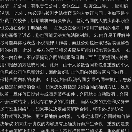
类型，如公司，有限责任公司，合伙企业，独资企业等。，应明确
说明。 此外，您必须与被列为法律官员的人签订合同，例如不是企
业员工的校长，以帮助将来解决争议。 签订合同的人的头衔和职位
也必须在合同中明确说明。 如果您在合同中使用了错误的名称，即
使您赢得了诉讼，您也可能无法实施法院制裁。 2. 内容易于理解并
尽可能具体地表达 不仅法律工作者，而且公众也应该很容易理解合
同的内容。 此外，各方的责任和义务应尽可能详细地表达出来。 在
这一内容中，不仅要提到合同的期限和日期，而且还要提到支付费
用和报酬的方法或时间。 此外，由于大多数合同都包含重要的个人
信息或公司信息和计划，因此最好防止他们向外部披露合同内容，
保持合同内容的秘密。 3. 指定如何取消合同 如果合同未执行，您必
须指定如何取消合同。 如果您没有指定取消合同的确切方法，这意
味着一旦任何日期过去或满足某些条件，合同就会自动取消，合同
不会正式结束，因此存在争议的可能性。 当因双方的责任和义务未
尽而发生纠纷时，如果事先决定如何解除合同，就不必提起诉讼，
这样就可以更快、更容易地解决纠纷。 4. 指定未履行合同时如何解
决争议 如果由于协议的内容没有正确执行而产生争议，重要的是要
指出如何解决争议。 如果另一方不履行其责任和义务，则必须通过