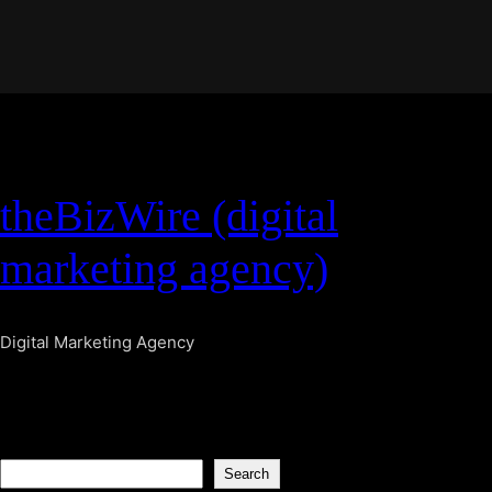
theBizWire (digital
marketing agency)
Digital Marketing Agency
S
Search