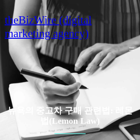
Skip
to
theBizWire (digital
content
marketing agency)
뉴욕의 중고차 구매 관련법: 레몬
법(Lemon Law)