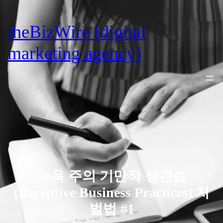
Skip
to
theBizWire (digital
content
marketing agency)
뉴욕 주의 기만적 상관습
(Deceptive Business Practices) 처
벌법 #1