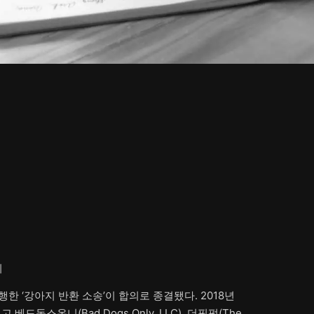
리
한 ‘강아지 반환 소송’이 합의로 종결됐다. 2018년
피고 베드독스온니(Bad Dogs Only, LLC), 더핏펍(The