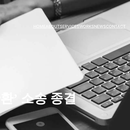
HOME
ABOUT
SERVICES
WORKS
NEWS
CONTACT
환’ 소송 종결