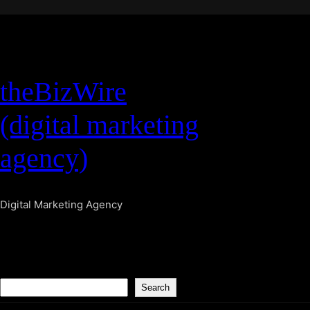
theBizWire
(digital marketing
agency)
Digital Marketing Agency
S
Search
e