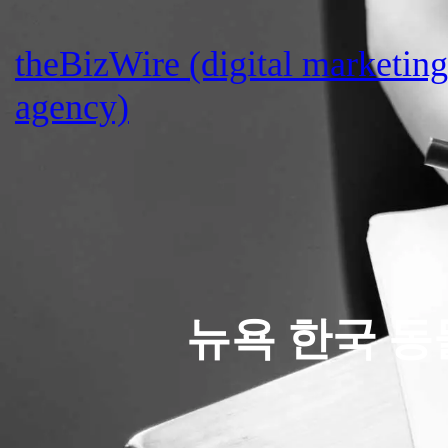
Skip
to
theBizWire (digital marketing
content
agency)
뉴욕 한국 동