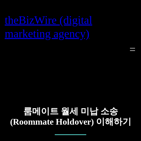
Skip
to
theBizWire (digital
content
marketing agency)
룸메이트 월세 미납 소송
(Roommate Holdover) 이해하기