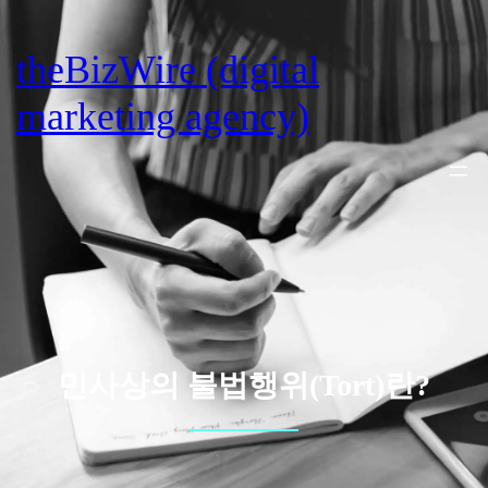
Skip
to
theBizWire (digital
content
marketing agency)
민사상의 불법행위(Tort)란?