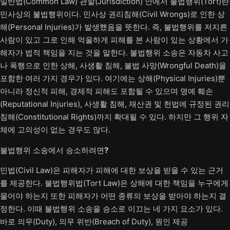
일반법(Common Law) 관할(Jurisdiction) 안에서 불법행위(Tort)란
민사상의 불법행위이다. 민사상 권리침해(Civil Wrongs)로 인한 상
해(Personal Injuries)가 발생했음을 뜻한다. 즉, 불법행위를 저지른
사람이 있고 그로 인해 억울하게 피해를 본 사람이 있는 상황에서 가
해자가 법적 책임을 지는 것을 말한다. 불법행위 소송은 자동차 사고
나 폭행으로 인한 상해, 사생활 침해, 불법 사망(Wrongful Death)을
포함한 여러 가지 경우가 있다. 여기에는 상해(Physical Injuries)뿐
아니라 정신적 피해, 경제적 피해도 포함될 수 있으며 명예 훼손
(Reputational Injuries), 사생활 침해, 재산권 및 헌법에 규정된 권리
침해(Constitutional Rights)까지 확대될 수 있다. 하지만 그 행위 자
체에 고의성이 없는 경우도 많다.
불법행위 소송에서 승소하려면
?
민법(Civil Law)은 피해자가 피해에 대한 보상을 받을 수 있는 근거
를 제공한다. 불법행위법(Tort Law)은 상해에 대한 책임을 누구에게
물어야 하는지 또한 피해자가 어떤 종류의 보상을 받아야 하는지 결
정한다. 이때 불법행위 소송을 승소로 이끄는 네 가지 요소가 있다.
바로 의무(Duty), 의무 위반(Breach of Duty), 원인 제공