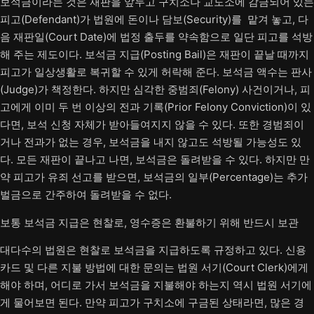
보석금이라는 것은 재판을 앞두고 구치소나 교도소에 감금되어 있는
피고(Defendant)가 법원에 돈이나 담보(Security)를 맡겨 놓고, 다
음 재판일(Court Date)에 법정 출두를 약속함으로 일단 피고를 석방
해 주는 제도이다. 보석금 지급(Posting Bail)은 재판이 끝날 때까지
피고가 일상생활로 복귀할 수 있게 허락해 준다. 보석금 액수는 판사
(Judge)가 책정한다. 하지만 심각한 중범죄(Felony) 사건이거나, 피
고에게 이미 두 번 이상의 전과 기록(Prior Felony Conviction)이 있
다면, 보석 신청 자체가 받아들여지지 않을 수 있다. 또한 경범죄이
거나 전과가 없는 경우, 보석금을 내지 않고도 석방될 가능성도 있
다. 모든 재판이 끝나고 나면, 보석금은 돌려받을 수 있다. 하지만 만
약 피고가 유죄 선고를 받으면, 보석금의 일부(Percentage)는 추가
벌금으로 간주하여 돌려받을 수 없다.
보통 보석금 지급은 현찰로, 영수증은 환불하기 위해 반드시 보관
대다수의 법원은 현찰로 보석금을 지급하도록 규정하고 있다. 신용
카드 및 다른 지불 방법에 대한 문의는 법원 서기(Court Clerk)에게
해야 하며, 어디로 가서 보석금을 지불해야 하는지 역시 법원 서기에
게 물어보면 된다. 만약 피고가 구치소에 구금된 상태라면, 많은 경