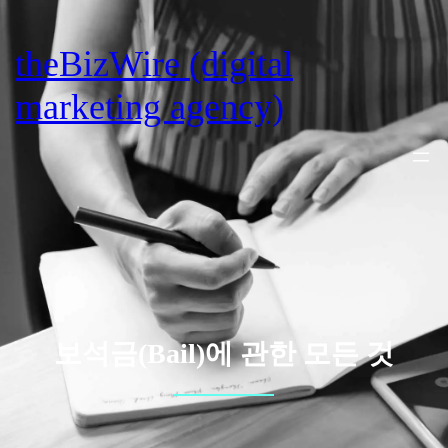
Skip
to
theBizWire (digital
content
marketing agency)
보석금(Bail)에 관한 모든 것