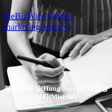
Skip
to
theBizWire (digital
content
marketing agency)
불일치 배심(Hung Jury)과 미결정
심리(Mistrial)