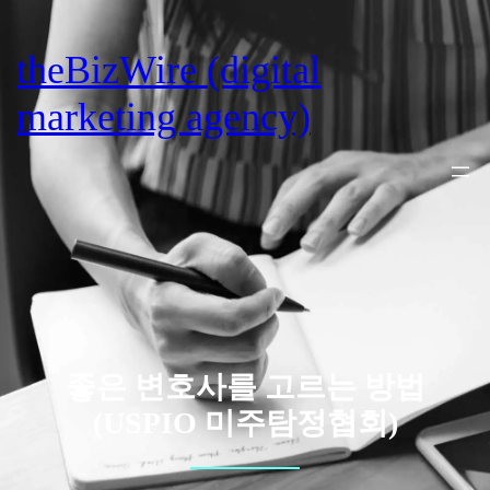
Skip
to
theBizWire (digital
content
marketing agency)
좋은 변호사를 고르는 방법
(USPIO 미주탐정협회)