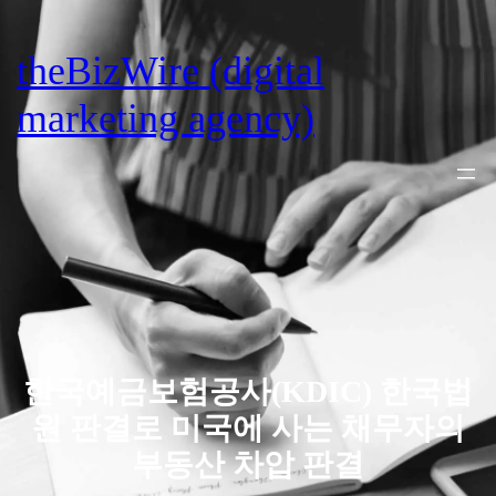
Skip
to
theBizWire (digital
content
marketing agency)
한국예금보험공사(KDIC) 한국법
원 판결로 미국에 사는 채무자의
부동산 차압 판결