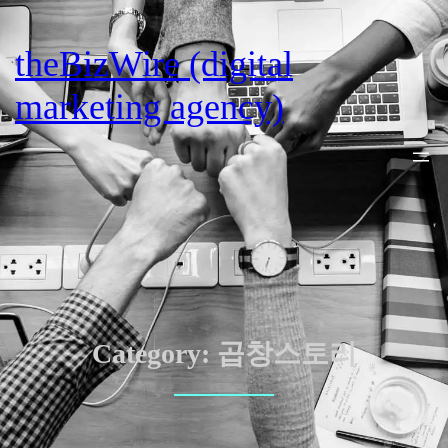
Skip
to
theBizWire (digital
content
marketing agency)
Category:
곱창스토리