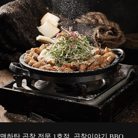
맨하탄 곱창 전문 1호점, 곱창이야기 BBQ