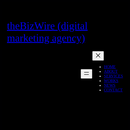
Skip
to
content
theBizWire (digital
marketing agency)
HOME
ABOUT
SERVICES
WORKS
NEWS
CONTACT