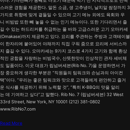
이다. 기다란뼈가 통째로 나오기 때문에 먹기 전 시각적으로도 만족
스러운 경험을 제공한다. 말돈 소금, 생 고추냉이, 날치알 쌈장까지 3
가지로 취향에 맞게 곁들일 수 있으며 고기 메뉴 외에도 육회와 우
니 비빔밥 또한 빼 놓을 수 없는 인기 메뉴이다. 또한 기다리면서 즐
길 수 있는 하드리커를 취급하는 풀 바와 고급스러운 고기 오마카세
(Omakase)까지 제공하고 있다. 요리를 주관하는 주방과 고객테이블
이 한자리에 붙어있어 야채까지 직접 구워 줌으로 요리에 서비스까
지 즐길 수 있다. 오마카세는 9가지 코스로 4가지 고기와 함께 환상
적인 궁합을 자랑하는 비빔국수, 산뜻한맛이 인상적인 관자 세비체
도 일품이다. 이곳 대표가 립넘버세븐(Rib No. 7)을 운영하면서 가
장 중요하게 생각한 부분은 “직원들의 팀워크와 손님과의 아이컨
택”이다. “우리는 좋은 팀워크와 맛으로 고객들에게 편안하고 즐거
운 식사를 제공하기 위해 노력할 것”, “특히 K-BBQ의 맛을 알리
는 데 기여하고 싶다”고 말했다. Rib No. 7 (립넘버세븐) 32 West
33rd Street, New York, NY 10001 (212) 381-0802
www.RibNo7.com
Read More