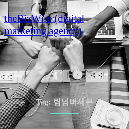
Skip
to
theBizWire (digital
content
marketing agency)
Tag:
립넘버세븐