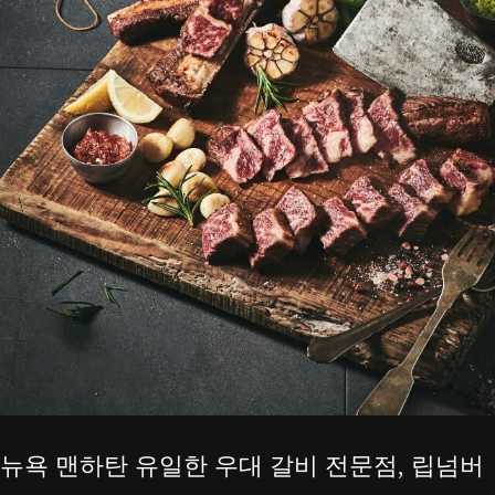
뉴욕 맨하탄 유일한 우대 갈비 전문점, 립넘버