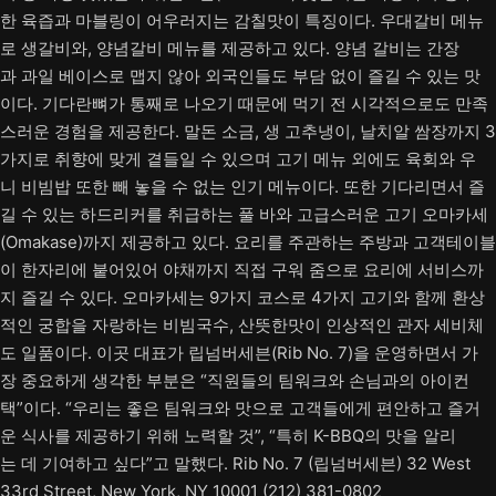
한 육즙과 마블링이 어우러지는 감칠맛이 특징이다. 우대갈비 메뉴
로 생갈비와, 양념갈비 메뉴를 제공하고 있다. 양념 갈비는 간장
과 과일 베이스로 맵지 않아 외국인들도 부담 없이 즐길 수 있는 맛
이다. 기다란뼈가 통째로 나오기 때문에 먹기 전 시각적으로도 만족
스러운 경험을 제공한다. 말돈 소금, 생 고추냉이, 날치알 쌈장까지 3
가지로 취향에 맞게 곁들일 수 있으며 고기 메뉴 외에도 육회와 우
니 비빔밥 또한 빼 놓을 수 없는 인기 메뉴이다. 또한 기다리면서 즐
길 수 있는 하드리커를 취급하는 풀 바와 고급스러운 고기 오마카세
(Omakase)까지 제공하고 있다. 요리를 주관하는 주방과 고객테이블
이 한자리에 붙어있어 야채까지 직접 구워 줌으로 요리에 서비스까
지 즐길 수 있다. 오마카세는 9가지 코스로 4가지 고기와 함께 환상
적인 궁합을 자랑하는 비빔국수, 산뜻한맛이 인상적인 관자 세비체
도 일품이다. 이곳 대표가 립넘버세븐(Rib No. 7)을 운영하면서 가
장 중요하게 생각한 부분은 “직원들의 팀워크와 손님과의 아이컨
택”이다. “우리는 좋은 팀워크와 맛으로 고객들에게 편안하고 즐거
운 식사를 제공하기 위해 노력할 것”, “특히 K-BBQ의 맛을 알리
는 데 기여하고 싶다”고 말했다. Rib No. 7 (립넘버세븐) 32 West
33rd Street, New York, NY 10001 (212) 381-0802