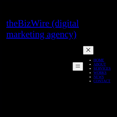
Skip
to
content
theBizWire (digital
marketing agency)
HOME
ABOUT
SERVICES
WORKS
NEWS
CONTACT