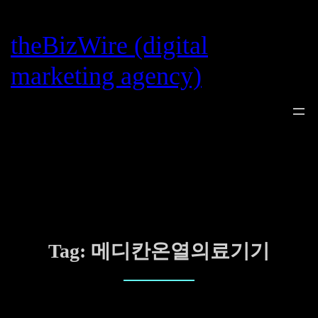
Skip
to
theBizWire (digital
content
marketing agency)
Tag:
메디칸온열의료기기