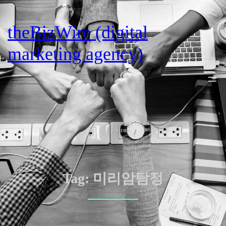
Skip
to
theBizWire (digital
content
marketing agency)
Tag:
미리암탐정