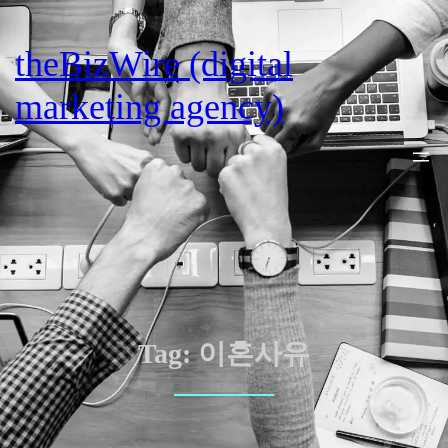
Skip
to
theBizWire (digital
content
marketing agency)
Tag:
이혼사유