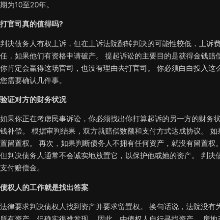
期为10至20年。
打官司真的值得吗?
判决债务人有权上诉，但在上诉法院翻转判决的可能性较低，上诉费
任，如果他们有资格申请破产。 提起诉讼的主要目的是获得金钱赔
你肯定会赢得这场官司，也没有理由去打官司。 你必须白白投入这
您需要确认几件事。
验证对方的财务状况
如果你正在考虑民事诉讼，你必须找出你打算起诉的另一方的财务状
钱补偿。 根据审判结果，双方就赔偿数额和支付方式达成协议。 
置留置权。 再次，如果判断债务人不拥有任何资产，就没有留置权
但判决债务人通常不会诚实地放置它，以保护他或她的资产。 判决债
支付赔偿金。
债权人的工作就是找出答案
法律要求判决债权人找到资产并要求留置权。 换句话说，法院没有
所有资产，但确实很难发现。 因此，由债权人自行寻找资产。 房地